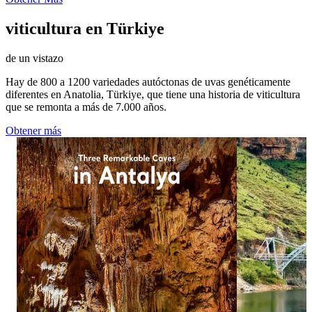
viticultura en Türkiye
de un vistazo
Hay de 800 a 1200 variedades autóctonas de uvas genéticamente
diferentes en Anatolia, Türkiye, que tiene una historia de viticultura
que se remonta a más de 7.000 años.
Obtener más
1113
1574
12
20
Three caves, three distinctive worlds beneath
A striking view
Antalya. ✨ Explore Damlataş Cave, Karain
Eğil. 🌉 Surrou
Cave and Dim Cave, where remarkable rock
Bridge offers a 
formations and dramatic chambers reveal
Diyarbakır’s nat
another side of the Turkish Riviera. Add these
in bio for more
three underground stops to your Antalya
#GoTürkiye #G
itinerary. Click the link in bio for more and
#EğilGlassBrid
follow goantalya #GoTürkiye #GoAntalya