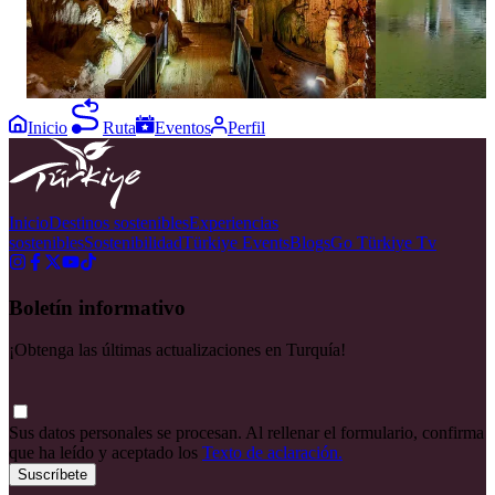
#Antalya #TurkishRiviera #EastMediterranean
Inicio
Ruta
Eventos
Perfil
Inicio
Destinos sostenibles
Experiencias
sostenibles
Sostenibilidad
Türkiye Events
Blogs
Go Türkiye Tv
Boletín informativo
¡Obtenga las últimas actualizaciones en Turquía!
Sus datos personales se procesan. Al rellenar el formulario, confirma
que ha leído y aceptado los
Texto de aclaración.
Suscríbete