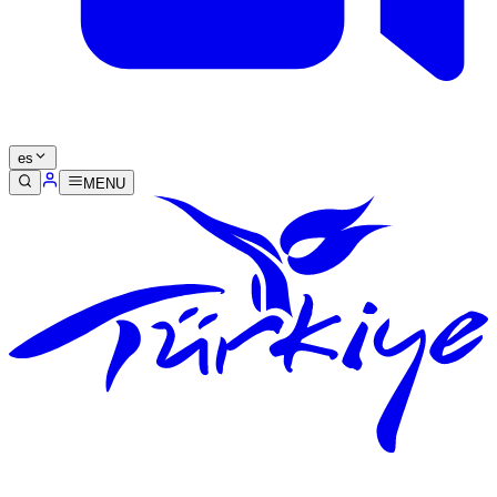
es
MENU