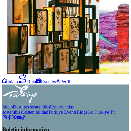
Not every museum takes you from tiny plants
Not every landsc
to giant skeletons. 🌾🦖⁣ ⁣ The Biodiversity
Known as the L
Science Museum brings together botanical
Fairy Chimneys 
collections, fossils, minerals, and impressive
formations risi
animal skeletons in one fascinating visit. 🧬🦠
surroundings. 🏜
Designed for curious minds of every age, every
the scenery feel
display here sparks another question. 🔍⁣ ⁣
day. ✨⁣ ⁣ Drop a
Follow goerzurum for more unique spots to
your travel lis
discover in Erzurum! 📍⁣ ⁣ #GoErzurum
#NarmanFairyC
#Erzurum #BiodiversityScienceMuseum⁣
Inicio
Ruta
Eventos
Perfil
Inicio
Destinos sostenibles
Experiencias
sostenibles
Sostenibilidad
Türkiye Events
Blogs
Go Türkiye Tv
Boletín informativo