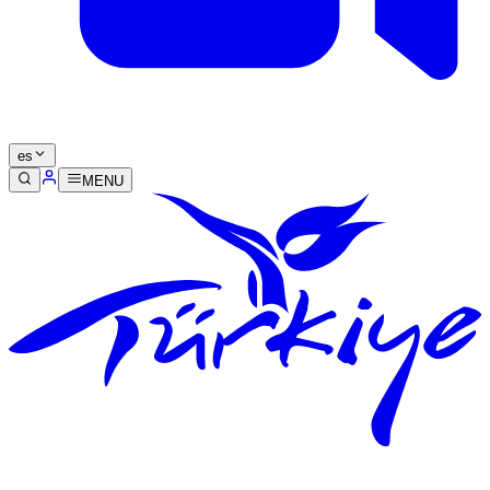
es
MENU