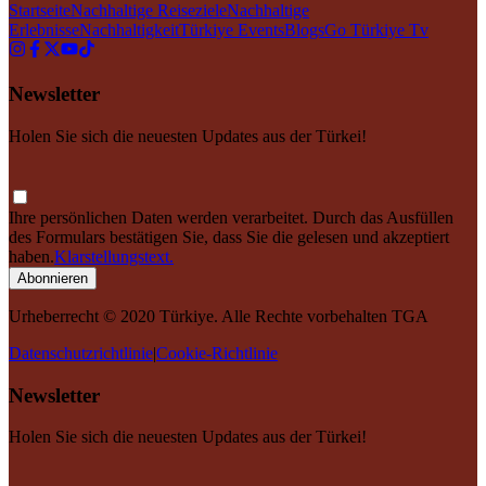
Startseite
Nachhaltige Reiseziele
Nachhaltige
Erlebnisse
Nachhaltigkeit
Türkiye Events
Blogs
Go Türkiye Tv
Newsletter
Holen Sie sich die neuesten Updates aus der Türkei!
Ihre persönlichen Daten werden verarbeitet. Durch das Ausfüllen
des Formulars bestätigen Sie, dass Sie die gelesen und akzeptiert
haben.
Klarstellungstext.
Abonnieren
Urheberrecht © 2020 Türkiye. Alle Rechte vorbehalten TGA
Datenschutzrichtlinie
|
Cookie-Richtlinie
Newsletter
Holen Sie sich die neuesten Updates aus der Türkei!