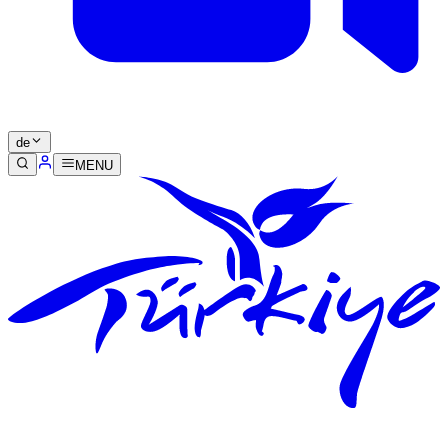
de
MENU