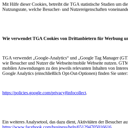
Mit Hilfe dieser Cookies, betreibt die TGA statistische Studien um 
Nutzungsrate, welche Besucher- und Nutzereigenschaften voneinander 
Wie verwendet TGA Cookies von Drittanbietern für Werbung u
TGA verwendet „Google-Analytics“ und „Google Tag Manager (GTM)“, 
wie Besucher und Nutzer die Webseite/mobile Webseite nutzen. GTM, de
mobilen Anwendungen zu den jeweils relevanten Inhalten von Intere
Google Analytics (einschließlich Opt-Out-Optionen) finden Sie unter:
https://policies.google.com/privacy#infocollect
.
Ein weiteres Analysetool, das dazu dient, Aktivitäten der Besucher au
https://www.facebook.com/business/help/651294705016616
.