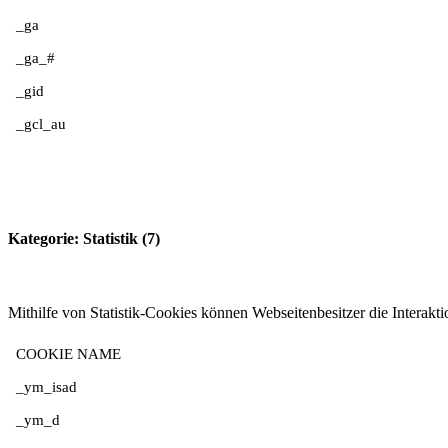
_ga
_ga_#
_gid
_gcl_au
Kategorie: Statistik (7)
Mithilfe von Statistik-Cookies können Webseitenbesitzer die Intera
COOKIE NAME
_ym_isad
_ym_d