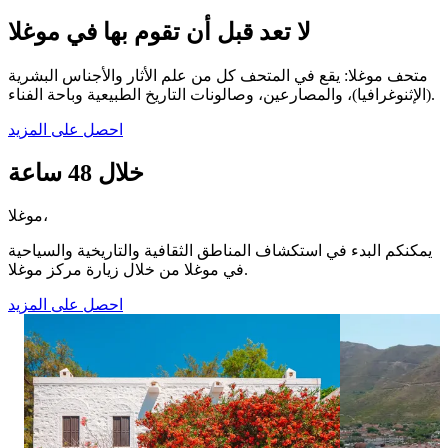
لا تعد قبل أن تقوم بها في موغلا
متحف موغلا: يقع في المتحف كل من علم الأثار والأجناس البشرية
(الإثنوغرافيا)، والمصارعين، وصالونات التاريخ الطبيعية وباحة الفناء.
احصل على المزيد
خلال 48 ساعة
موغلا،
يمكنكم البدء في استكشاف المناطق الثقافية والتاريخية والسياحية
في موغلا من خلال زيارة مركز موغلا.
احصل على المزيد
٧٢
٢
Reflecting Bodrum's unique atmosphere,
With its de