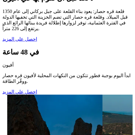
قلعة قره حصار: يعود بناء القلعة على جبل بركاني إلى عام 1350
قبل الميلاد. وقلعة قره حصار التي تضم الخزينة التي تخفيها الدولة
في الفترة العثمانية، توفر لزوارها إطلالة فريدة ببنائها الرائع الذي
يرتفع إلى 226 متراً.
احصل على المزيد
في 48 ساعة
أفيون
ابدأ اليوم بوجبة فطور تتكون من النكهات المحلية لأفيون قره حصار
ووفّر الطاقة.
احصل على المزيد
٣٥
٠
Bathed in the golden hues of sunset, Döğer
As the first