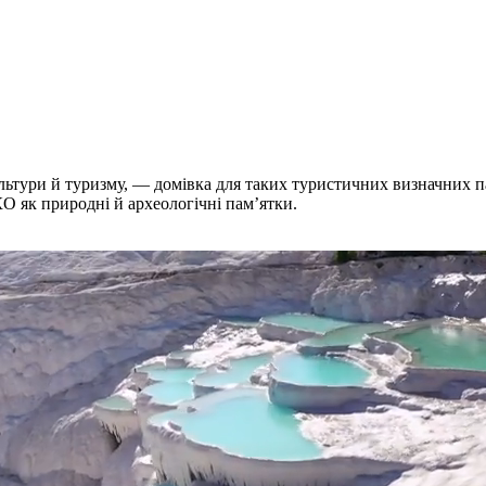
льтури й туризму, — домівка для таких туристичних визначних па
 як природні й археологічні пам’ятки.