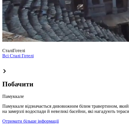
Сталі
Готелі
Всі Сталі Готелі
Побачити
Памуккале
Памуккале відзначається дивовижним білим травертином, який 
на замерзлі водоспади й невеликі басейни, які нагадують тераси
Отримати більше інформації