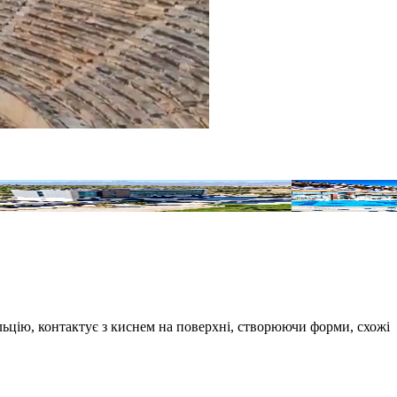
Dedeman Park Denizli
Hierapark Termal
ьцію, контактує з киснем на поверхні, створюючи форми, схожі