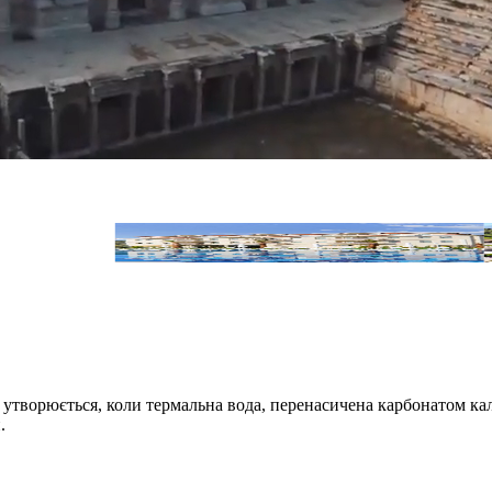
Adempira Termal Spa Hotel
утворюється, коли термальна вода, перенасичена карбонатом кал
.