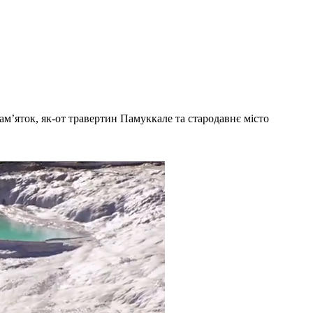
м’яток, як-от травертин Памуккале та стародавнє місто