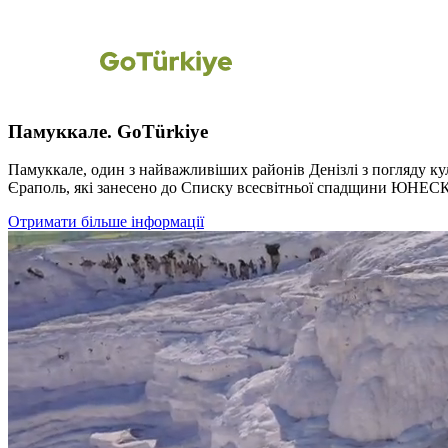
Памуккале. GoTürkiye
Памуккале, один з найважливіших районів Денізлі з погляду ку
Єраполь, які занесено до Списку всесвітньої спадщини ЮНЕСКО
Отримати більше інформації