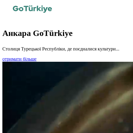
Анкара GoTürkiye
Столиця Турецької Республіки, де поєдналися культури...
отримати більше