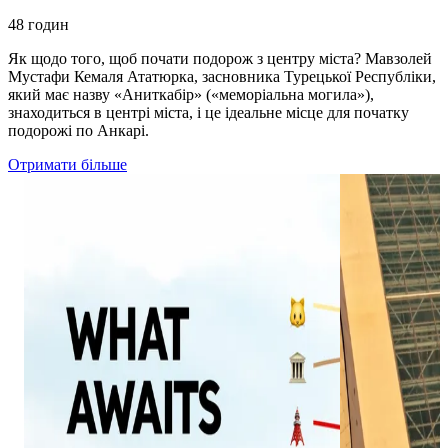
48 годин
Як щодо того, щоб почати подорож з центру міста? Мавзолей
Мустафи Кемаля Ататюрка, засновника Турецької Республіки,
який має назву «Аниткабір» («меморіальна могила»),
знаходиться в центрі міста, і це ідеальне місце для початку
подорожі по Анкарі.
Отримати більше
19
23
0
0
Are you ready to discover the unique
This futuristic,
experiences waiting for you in the capital? 🌟
landmark acts a
Choose your favorite emoji, follow the line,
the nation, blen
and uncover the adventure that calls your
with world-clas
name. From deep-rooted history and arts to
minimalist geom
beautiful nature, every single route in this city
prestigious inte
concerts, and mu
promises a distinct journey! 🗺️✨ #GoAnkara
throughout the y
#Ankara #ExploreAnkara #CapitalCity
spacious, sunlit 
#CityRoutes