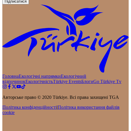
Підписатися
Головна
Екологічні напрямки
Екологічний
відпочинок
Екологічність
Türkiye Events
Блоги
Go Türkiye Tv
Авторське право © 2020 Türkiye. Всі права захищені TGA
Політика конфіденційності
|
Політика використання файлів
cookie