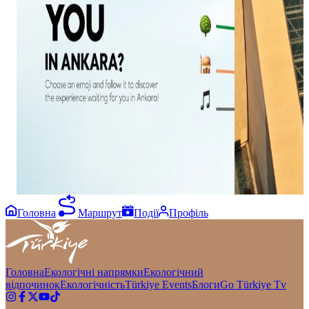
grand concert ha
evening where f
cutting-edge sp
their upcoming 
post to plan you
the city! 👇 #
#CSOAdaAnkara
Головна
Маршрут
Події
Профіль
Головна
Екологічні напрямки
Екологічний
відпочинок
Екологічність
Türkiye Events
Блоги
Go Türkiye Tv