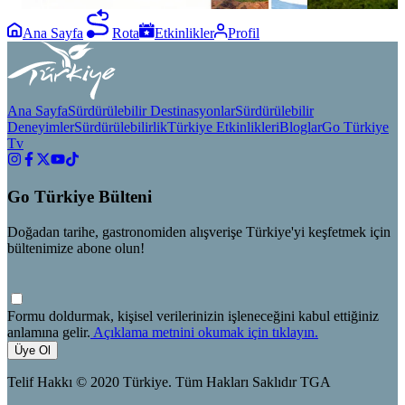
Ana Sayfa
Rota
Etkinlikler
Profil
Ana Sayfa
Sürdürülebilir Destinasyonlar
Sürdürülebilir
Deneyimler
Sürdürülebilirlik
Türkiye Etkinlikleri
Bloglar
Go Türkiye
Tv
Go Türkiye Bülteni
Doğadan tarihe, gastronomiden alışverişe Türkiye'yi keşfetmek için
bültenimize abone olun!
Formu doldurmak, kişisel verilerinizin işleneceğini kabul ettiğiniz
anlamına gelir.
Açıklama metnini okumak için tıklayın.
Üye Ol
Telif Hakkı © 2020 Türkiye. Tüm Hakları Saklıdır TGA