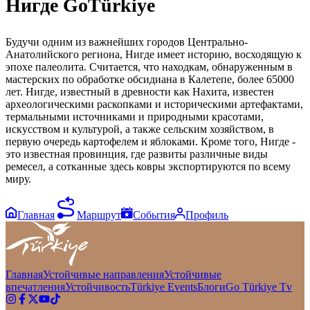
Нигде GoTürkiye
Будучи одним из важнейших городов Центрально-
Анатолийского региона, Нигде имеет историю, восходящую к
эпохе палеолита. Считается, что находкам, обнаруженным в
мастерских по обработке обсидиана в Калетепе, более 65000
лет. Нигде, известный в древности как Нахита, известен
археологическими раскопками и историческими артефактами,
термальными источниками и природными красотами,
искусством и культурой, а также сельским хозяйством, в
первую очередь картофелем и яблоками. Кроме того, Нигде -
это известная провинция, где развиты различные виды
ремесел, а сотканные здесь ковры экспортируются по всему
миру.
Главная
Маршрут
События
Профиль
Главная
Устойчивые направления
Устойчивые
впечатления
Устойчивость
Türkiye Events
Блоги
Go Türkiye Tv