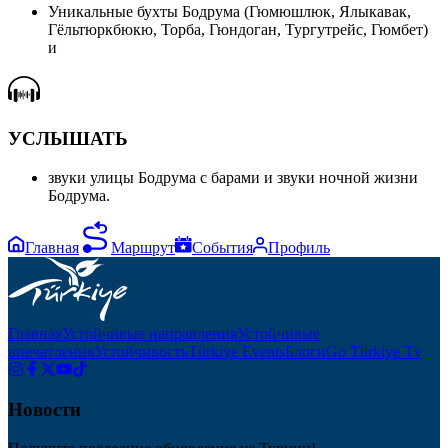
Уникальные бухты Бодрума (Гюмюшлюк, Ялыкавак,
Гёльтюркбюкю, Торба, Гюндоган, Тургутрейс, Гюмбет)
и
УСЛЫШАТЬ
звуки улицы Бодрума с барами и звуки ночной жизни
Бодрума.
Главная
Маршрут
События
Профиль
Главная
Устойчивые направления
Устойчивые
впечатления
Устойчивость
Türkiye Events
Блоги
Go Türkiye Tv
Новости