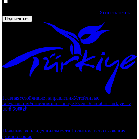
Ваши персональные данные обрабатываются. Заполняя форму,
вы подтверждаете, что прочитали и приняли
Ясность текста.
Подписаться
Главная
Устойчивые направления
Устойчивые
впечатления
Устойчивость
Türkiye Events
Блоги
Go Türkiye Tv
Авторское право © 2020 Türkiye. Все права защищены TGA
Политика конфиденциальности
|
Политика использования
файлов cookie