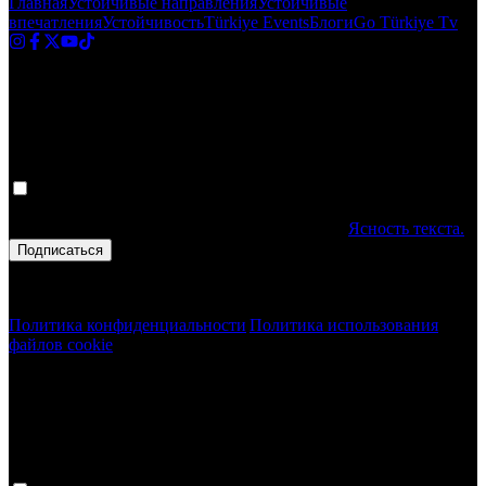
Главная
Устойчивые направления
Устойчивые
впечатления
Устойчивость
Türkiye Events
Блоги
Go Türkiye Tv
Новости
Получите последние обновления из Турции!
Ваши персональные данные обрабатываются. Заполняя форму,
вы подтверждаете, что прочитали и приняли
Ясность текста.
Подписаться
Авторское право © 2020 Türkiye. Все права защищены TGA
Политика конфиденциальности
|
Политика использования
файлов cookie
Новости
Получите последние обновления из Турции!