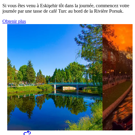
Si vous êtes venu à Eskişehir tôt dans la journée, commencez votre
journée par une tasse de café Turc au bord de la Rivière Porsuk.
Obtenir plus
10
46
0
1
Looking for a fun weekend plan with the kids?
End your day wi
This video take
You’re in the right place! 😊 Kanlıkavak Park
Eskişehir’s pea
is a lovely spot to enjoy the outdoors, spend
sunset. Share a
time by the river, and have a relaxing day
ones, watch the
surrounded by nature. 🌿 Save this idea for a
enjoy the scene
weekend full of family moments and happy
favorite snacks
memories. 👨‍👩‍👧‍👦 #GoEskişehir #Eskişehir
by the Porsuk Ri
#KanlıkavakPark
city. 🚗✨ 🎥: a
#GoEskişehir #