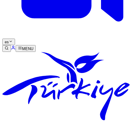
es
MENU