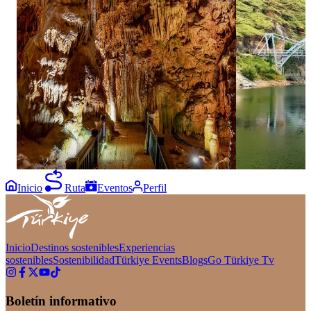
Three caves, three distinctive worlds beneath
A striking view
Antalya. ✨ Explore Damlataş Cave, Karain
Eğil. 🌉 Surrou
Cave and Dim Cave, where remarkable rock
Bridge offers a 
formations and dramatic chambers reveal
Diyarbakır’s nat
another side of the Turkish Riviera. Add these
in bio for more
three underground stops to your Antalya
#GoTürkiye #G
itinerary. Click the link in bio for more and
#EğilGlassBrid
follow goantalya #GoTürkiye #GoAntalya
#Antalya #TurkishRiviera #EastMediterranean
Inicio
Ruta
Eventos
Perfil
Inicio
Destinos sostenibles
Experiencias
sostenibles
Sostenibilidad
Türkiye Events
Blogs
Go Türkiye Tv
Boletín informativo