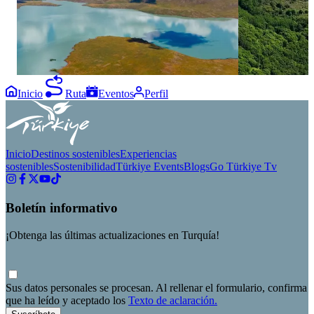
time. Finding p
nature... 🍃⁣ ⁣
Inicio
Ruta
Eventos
Perfil
Inicio
Destinos sostenibles
Experiencias
sostenibles
Sostenibilidad
Türkiye Events
Blogs
Go Türkiye Tv
Boletín informativo
¡Obtenga las últimas actualizaciones en Turquía!
Sus datos personales se procesan. Al rellenar el formulario, confirma
que ha leído y aceptado los
Texto de aclaración.