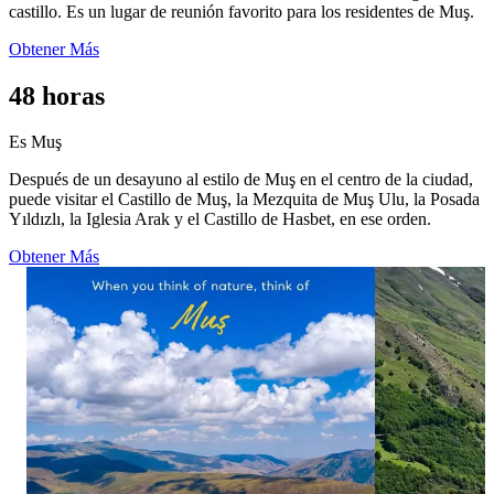
castillo. Es un lugar de reunión favorito para los residentes de Muş.
Obtener Más
48 horas
Es Muş
Después de un desayuno al estilo de Muş en el centro de la ciudad,
puede visitar el Castillo de Muş, la Mezquita de Muş Ulu, la Posada
Yıldızlı, la Iglesia Arak y el Castillo de Hasbet, en ese orden.
Obtener Más
3
3
0
0
When it comes to nature, think Muş. 🌿⁣ ⁣ With
Time to leave al
its vast plains, lush landscapes and peaceful
and listen to na
scenery, Muş is full of natural beauty waiting to
silence. Wrappe
be discovered.⁣ ⁣ #GoMuş #Muş #Nature ⁣
of green and blu
ultimate escape 