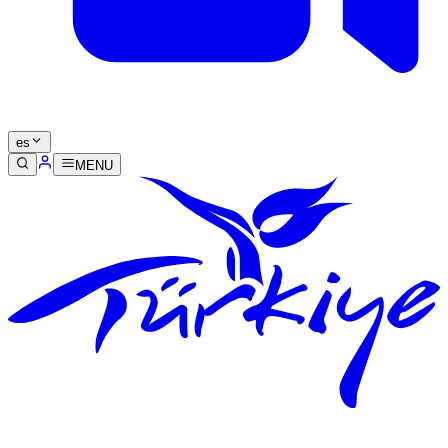
es
MENU