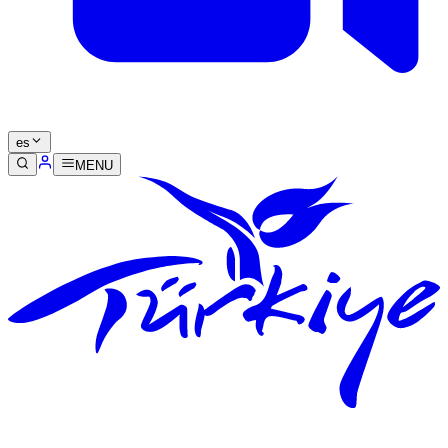
es
MENU