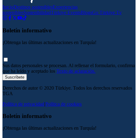
Inicio
Destinos sostenibles
Experiencias
sostenibles
Sostenibilidad
Türkiye Events
Blogs
Go Türkiye Tv
Boletín informativo
¡Obtenga las últimas actualizaciones en Turquía!
Sus datos personales se procesan. Al rellenar el formulario, confirma
que ha leído y aceptado los
Texto de aclaración.
Suscríbete
Derechos de autor © 2020 Türkiye. Todos los derechos reservados
TGA
Política de privacidad
|
Política de cookies
Boletín informativo
¡Obtenga las últimas actualizaciones en Turquía!