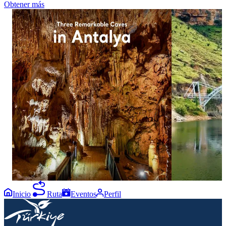
Obtener más
1113
1574
12
20
Three caves, three distinctive worlds beneath
A striking view
Antalya. ✨ Explore Damlataş Cave, Karain
Eğil. 🌉 Surrou
Cave and Dim Cave, where remarkable rock
Bridge offers a 
formations and dramatic chambers reveal
Diyarbakır’s nat
another side of the Turkish Riviera. Add these
in bio for more
three underground stops to your Antalya
#GoTürkiye #G
itinerary. Click the link in bio for more and
#EğilGlassBrid
follow goantalya #GoTürkiye #GoAntalya
#Antalya #TurkishRiviera #EastMediterranean
Inicio
Ruta
Eventos
Perfil