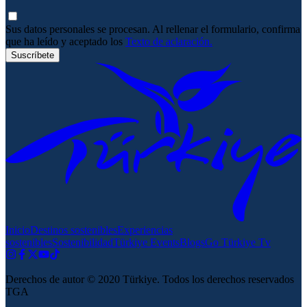
Sus datos personales se procesan. Al rellenar el formulario, confirma
que ha leído y aceptado los
Texto de aclaración.
Suscríbete
Inicio
Destinos sostenibles
Experiencias
sostenibles
Sostenibilidad
Türkiye Events
Blogs
Go Türkiye Tv
Derechos de autor © 2020 Türkiye. Todos los derechos reservados
TGA