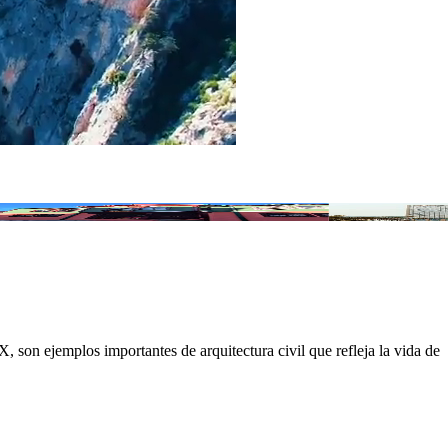
Necati Bey Konak Pansiyon
Park Dedeman K
 son ejemplos importantes de arquitectura civil que refleja la vida de