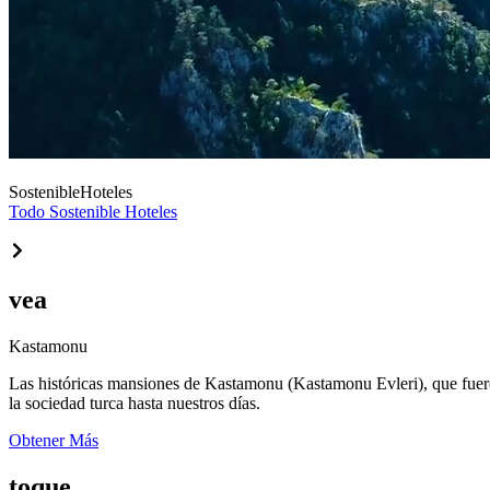
Sostenible
Hoteles
Todo Sostenible Hoteles
vea
Kastamonu
Las históricas mansiones de Kastamonu (Kastamonu Evleri), que fueron 
la sociedad turca hasta nuestros días.
Obtener Más
toque