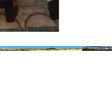
Clean Bungalov otel
Marassa Konak O