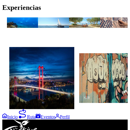
Experiencias
en Fehtiye
Mundo
Viaje Azul
Gastronomía
Artesanías
submarino
GoTürkiye
tv
Seguro en İstanbul Seguro en
Türkiye
İstanbul es el nuevo cool
La experiencia en el corazón de
Una ciudad de belleza, curiosidad,
dos continentes…
asombro y amor. Una ciudad
donde su gente se entrega a
prácticas adecuadas de higiene para
cuidarse unos a otros. Una ciudad
que es segura, una ciudad que tiene
su propia espalda… İstanbul.
Inicio
Ruta
Eventos
Perfil