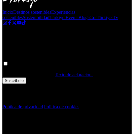
Inicio
Destinos sostenibles
Experiencias
sostenibles
Sostenibilidad
Türkiye Events
Blogs
Go Türkiye Tv
Boletín informativo
¡Obtenga las últimas actualizaciones en Turquía!
Sus datos personales se procesan. Al rellenar el formulario, confirma
que ha leído y aceptado los
Texto de aclaración.
Suscríbete
Derechos de autor © 2020 Türkiye. Todos los derechos reservados
TGA
Política de privacidad
|
Política de cookies
Boletín informativo
¡Obtenga las últimas actualizaciones en Turquía!