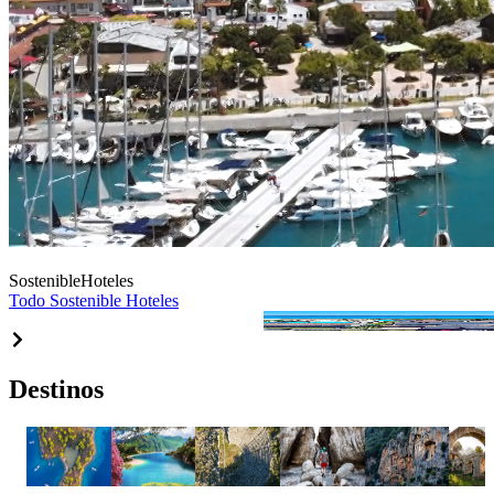
Sostenible
Hoteles
Todo Sostenible Hoteles
Akra Fethiye
Destinos
de Fehtiye
Göcek
Ölüdeniz
Pınara
Cañón
Telmessos
Tlos
de
Saklıkent