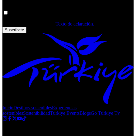
Sus datos personales se procesan. Al rellenar el formulario, confirma
que ha leído y aceptado los
Texto de aclaración.
Suscríbete
Inicio
Destinos sostenibles
Experiencias
sostenibles
Sostenibilidad
Türkiye Events
Blogs
Go Türkiye Tv
Derechos de autor © 2020 Türkiye. Todos los derechos reservados
TGA