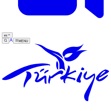
es
MENU