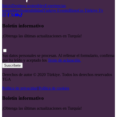
Inicio
Destinos sostenibles
Experiencias
sostenibles
Sostenibilidad
Türkiye Events
Blogs
Go Türkiye Tv
Boletín informativo
¡Obtenga las últimas actualizaciones en Turquía!
Sus datos personales se procesan. Al rellenar el formulario, confirma
que ha leído y aceptado los
Texto de aclaración.
Suscríbete
Derechos de autor © 2020 Türkiye. Todos los derechos reservados
TGA
Política de privacidad
|
Política de cookies
Boletín informativo
¡Obtenga las últimas actualizaciones en Turquía!