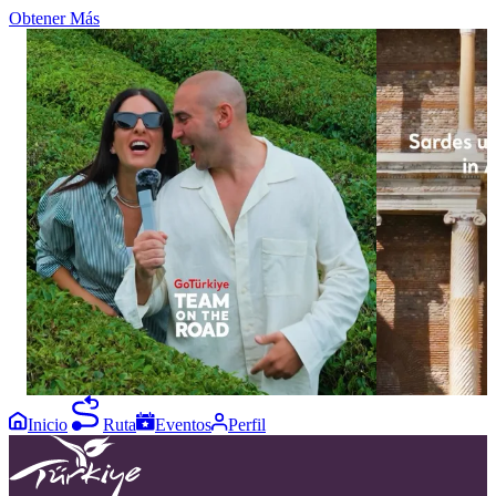
Obtener Más
876
738
35
13
Let the nature of Black Sea take your breath
Sardes has reve
away. From lush green tea plantations to
of Anatolian hi
breathtaking natural scenery, and from local
excavations, the
delicacies to moments of tranquillity, visitors
of a young man 
from all over the world experience
features distinct
unforgettable moments in Rize and Artvin.
Lydian culture.
#GoTürkiye #TeamOnTheRoad #GoBlackSea
conservation, th
#Rize #Artvin
glimpse into the
the link in bio
#GoTürkiye #G
#GoSustainable
Inicio
Ruta
Eventos
Perfil