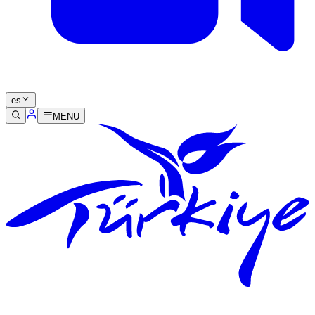
es
MENU