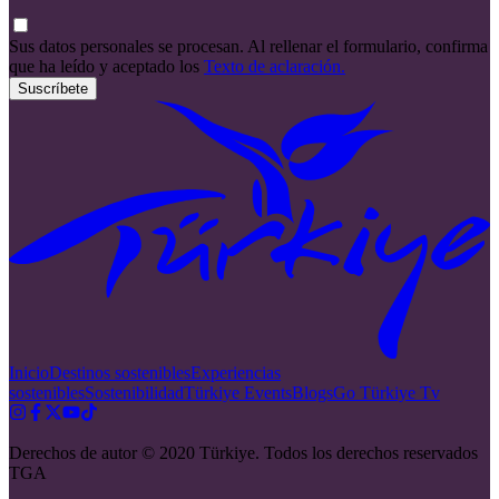
Sus datos personales se procesan. Al rellenar el formulario, confirma
que ha leído y aceptado los
Texto de aclaración.
Suscríbete
Inicio
Destinos sostenibles
Experiencias
sostenibles
Sostenibilidad
Türkiye Events
Blogs
Go Türkiye Tv
Derechos de autor © 2020 Türkiye. Todos los derechos reservados
TGA