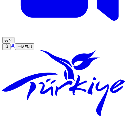
es
MENU