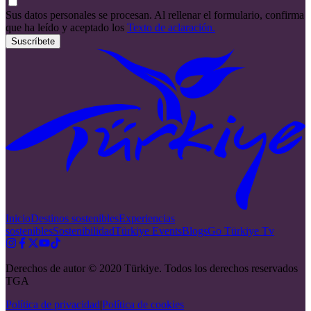
Sus datos personales se procesan. Al rellenar el formulario, confirma
que ha leído y aceptado los
Texto de aclaración.
Suscríbete
Inicio
Destinos sostenibles
Experiencias
sostenibles
Sostenibilidad
Türkiye Events
Blogs
Go Türkiye Tv
Derechos de autor © 2020 Türkiye. Todos los derechos reservados
TGA
Política de privacidad
|
Política de cookies