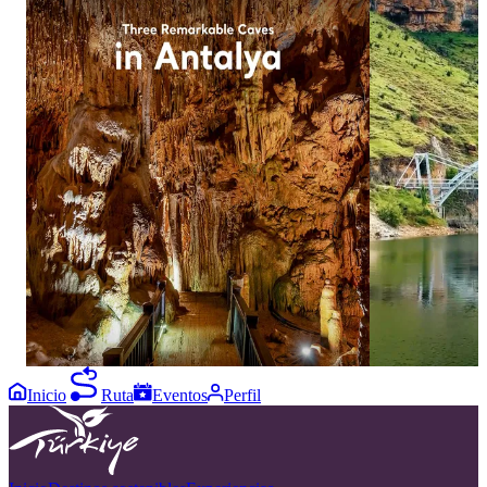
1113
1574
12
20
Three caves, three distinctive worlds beneath
A striking view
Antalya. ✨ Explore Damlataş Cave, Karain
Eğil. 🌉 Surrou
Cave and Dim Cave, where remarkable rock
Bridge offers a 
formations and dramatic chambers reveal
Diyarbakır’s nat
another side of the Turkish Riviera. Add these
in bio for more
three underground stops to your Antalya
#GoTürkiye #G
itinerary. Click the link in bio for more and
#EğilGlassBrid
follow goantalya #GoTürkiye #GoAntalya
#Antalya #TurkishRiviera #EastMediterranean
Inicio
Ruta
Eventos
Perfil