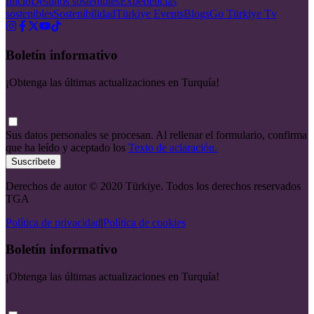
Inicio
Destinos sostenibles
Experiencias
sostenibles
Sostenibilidad
Türkiye Events
Blogs
Go Türkiye Tv
Boletín informativo
¡Obtenga las últimas actualizaciones en Turquía!
Sus datos personales se procesan. Al rellenar el formulario, confirma
que ha leído y aceptado los
Texto de aclaración.
Suscríbete
Derechos de autor © 2020 Türkiye. Todos los derechos reservados
TGA
Política de privacidad
|
Política de cookies
Boletín informativo
¡Obtenga las últimas actualizaciones en Turquía!