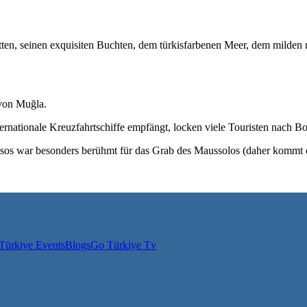
tten, seinen exquisiten Buchten, dem türkisfarbenen Meer, dem milde
 von Muğla.
nternationale Kreuzfahrtschiffe empfängt, locken viele Touristen nach B
sos war besonders berühmt für das Grab des Maussolos (daher kommt 
Türkiye Events
Blogs
Go Türkiye Tv