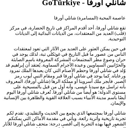
شانلي أورفا - GoTürkiye
عاصمة المحبة (المسامرة) شانلي أورفا
تقع شانلي أورفا، أحد أقدم المراكز في تاريخ الحضارة، في مركز
(قلب) العديد من المعتقدات، من الديانات البدائية إلى الديانات
التوحيدية.
في حين يمكن العثور على العديد من الآثار التي تعود لمعتقدات
الناس من عصور ما قبل التاريخ في غوبَكلي تبة، لذلك يوجد في
حران وصوغ مطر المجتمعات المشركة المعروفة باسم الصابئة
والحرّانيين السماويين وعبدة الأجرام السماوية. يُعتقد أن إبراهيم قد
وُلد في شانلي أورفا وحطم الأصنام التي كان يعبدها الملك نمرود
ورعاياه. كما يوجد في شانلي أورفا قبر ومقام النبي أيوب رمز
الصبر. فأبجر ملك أسروينا أو مملكة الرها (شانلي أورفا)، المعروف
بأنه تراسل مع سيدنا عيسى، وأنه أول من قبل بالمسيحية على
مستوى الدولة؛ هو أيضاً من شانلي أورفا. تُعرف شانلي أورفا اليوم
أيضًا باسم مدينة الأنبياء بسبب العلاقة القوية والظاهرة بين الإنسانية
والإيمان.
شانلي أورفا بمجتمعها الذي يجمع بين الحديث والتقليدي، تقدم لكم
تجربة تاريخية وأثرية رائعة. ويأتي في مقدمة الأماكن التي يمكنكم
الشعور فيها بهذه التجربة إلى أقصى درجة: متحف شانلي أورفا للأثار