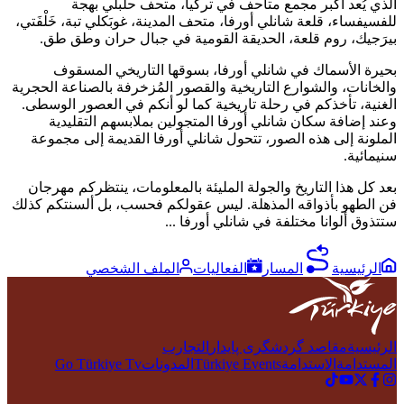
الذي يُعد أكبر مجمع متاحف في تركيا، متحف حلبلي بهجة
للفسيفساء، قلعة شانلي أورفا، متحف المدينة، غوبَكلي تبة، خَلْفَتي،
بيرَجيك، روم قلعة، الحديقة القومية في جبال حران وطق طق.
بحيرة الأسماك في شانلي أورفا، بسوقها التاريخي المسقوف
والخانات، والشوارع التاريخية والقصور المُزخرفة بالصناعة الحجرية
الغنية، تأخذكم في رحلة تاريخية كما لو أنكم في العصور الوسطى.
وعند إضافة سكان شانلي أورفا المتجولين بملابسهم التقليدية
الملونة إلى هذه الصور، تتحول شانلي أورفا القديمة إلى مجموعة
سنيمائية.
بعد كل هذا التاريخ والجولة المليئة بالمعلومات، ينتظركم مهرجان
فن الطهو بأذواقه المذهلة. ليس عقولكم فحسب، بل ألسنتكم كذلك
ستتذوق ألوانا مختلفة في شانلي أورفا ...
الرئيسية
المسار
الفعاليات
الملف الشخصي
الرئيسية
مقاصد گردشگری پایدار
التجارب
المستدامة
الاستدامة
Türkiye Events
المدونات
Go Türkiye Tv