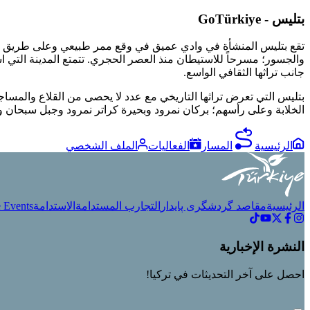
بتليس - GoTürkiye
تقع بتليس المنشأة في وادي عميق في وقع ممر طبيعي وعلى طريق الحر
والجسور؛ مسرحاً للاستيطان منذ العصر الحجري. تتمتع المدينة التي ا
جانب تراثها الثقافي الواسع.
بتليس التي تعرض تراثها التاريخي مع عدد لا يحصى من القلاع والمساجد
الخلابة وعلى رأسهم؛ بركان نمرود وبحيرة كراتر نمرود وجبل سبحان وب
الرئيسية
المسار
الفعاليات
الملف الشخصي
الرئيسية
مقاصد گردشگری پایدار
التجارب المستدامة
الاستدامة
 Events
النشرة الإخبارية
احصل على آخر التحديثات في تركيا!