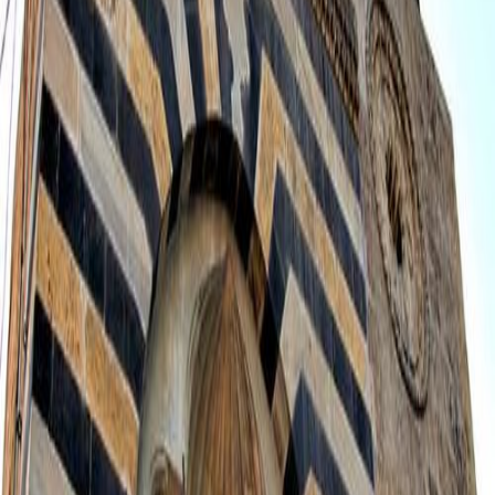
水库大坝边品尝bici bici，在茶园里品茶，或在餐馆里品尝
Adana（阿达那）美食。
在Kapıkaya（卡波卡亚）峡谷愉快的徒步旅行后，你可以在历
史悠久的Varda桥边看着独特的景色喝咖啡，放松心情，并拍
摄震撼的照片。
参观具有塞尔柱、马穆鲁克和奥斯曼建筑特色的大清真寺
Anavarza古城;参观雄伟的Anavarza古城，它已被列入联合国教
科文组织世界遗产临时名录
品尝Adana（阿达那）烤肉串，当提到Adana（阿达那）烹饪
时，这是人们脑海中浮现出来的第一道菜
在香橙花（Adana（阿达那）的象征之一）盛开的时候，参加
4月举行的香橙花狂欢节。
在Ceyhan（杰伊汉）河以东，İskenderun湾以西的重要港口城
市Cilicia Pedias参观Aigeai古迹。
Ulu（乌鲁）清真寺和伊斯兰社
交综合体