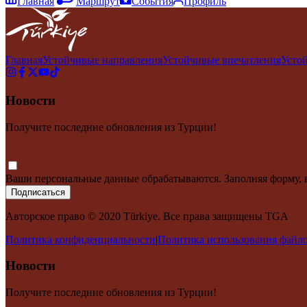
Главная
Маршрут
События
Профиль
Главная
Устойчивые направления
Устойчивые впечатления
Усто
Новости
Получите последние обновления из Турции!
Ваши персональные данные обрабатываются. Заполняя форму, 
Подписаться
Авторское право © 2020 Türkiye. Все права защищены TGA
Политика конфиденциальности
|
Политика использования файло
Новости
Получите последние обновления из Турции!