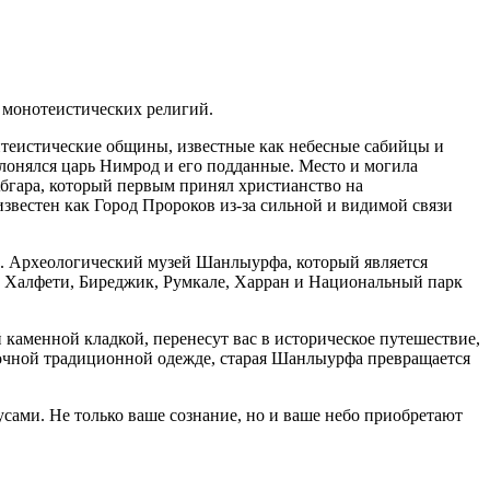
 монотеистических религий.
итеистические общины, известные как небесные сабийцы и
лонялся царь Нимрод и его подданные. Место и могила
бгара, который первым принял христианство на
звестен как Город Пророков из-за сильной и видимой связи
и. Археологический музей Шанлыурфа, который является
 Халфети, Биреджик, Румкале, Харран и Национальный парк
каменной кладкой, перенесут вас в историческое путешествие,
сочной традиционной одежде, старая Шанлыурфа превращается
сами. Не только ваше сознание, но и ваше небо приобретают