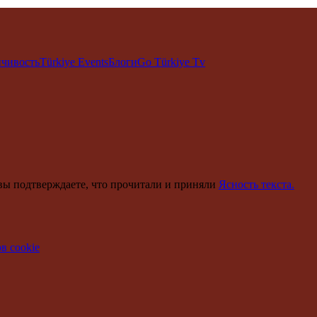
йчивость
Türkiye Events
Блоги
Go Türkiye Tv
вы подтверждаете, что прочитали и приняли
Ясность текста.
в cookie