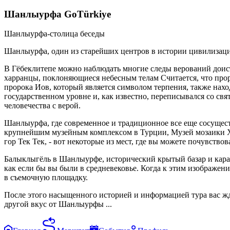
Шанлыурфа GoTürkiye
Шанлыурфа-столица беседы
Шанлыурфа, один из старейших центров в истории цивилизаци
В Гёбеклитепе можно наблюдать многие следы верований доис
харранцы, поклоняющиеся небесным телам Считается, что про
пророка Иов, который является символом терпения, также нах
государственном уровне и, как известно, переписывался со с
человечества с верой.
Шанлыурфа, где современное и традиционное все еще сосущес
крупнейшим музейным комплексом в Турции, Музей мозаики Ха
гор Тек Тек, - вот некоторые из мест, где вы можете почувствов
Балыклыгёль в Шанлыурфе, исторический крытый базар и карав
как если бы вы были в средневековье. Когда к этим изображ
в съемочную площадку.
После этого насыщенного историей и информацией тура вас жд
другой вкус от Шанлыурфы ...