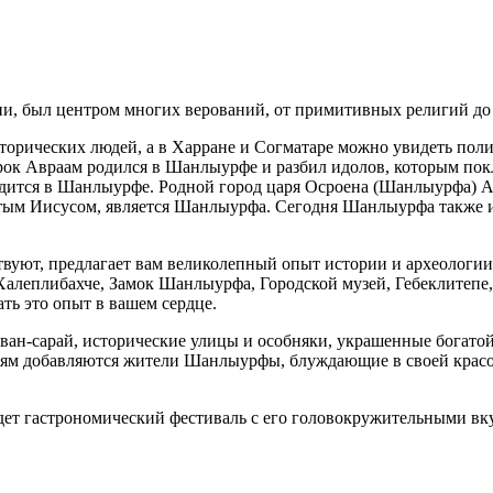
и, был центром многих верований, от примитивных религий до
торических людей, а в Харране и Согматаре можно увидеть пол
рок Авраам родился в Шанлыурфе и разбил идолов, которым пок
одится в Шанлыурфе. Родной город царя Осроена (Шанлыурфа) А
вятым Иисусом, является Шанлыурфа. Сегодня Шанлыурфа также и
твуют, предлагает вам великолепный опыт истории и археологи
леплибахче, Замок Шанлыурфа, Городской музей, Гебеклитепе,
ать это опыт в вашем сердце.
ан-сарай, исторические улицы и особняки, украшенные богатой 
ениям добавляются жители Шанлыурфы, блуждающие в своей кра
ет гастрономический фестиваль с его головокружительными вку