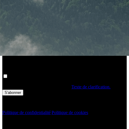
Accueil
Itinéraire
Événements
Profil
Accueil
Destinations Durables
Expériences
Durables
Durabilité
Türkiye Events
Blogs
Go Türkiye Tv
Bulletin d'information
Obtenez les dernières mises à jour en Turquie !
Vos données personnelles sont traitées. En remplissant le formulaire,
vous confirmez avoir lu et accepté les
Texte de clarification.
S'abonner
Droits d'auteur © 2020 Türkiye. Tous droits réservés TGA
Politique de confidentialité
|
Politique de cookies
Bulletin d'information