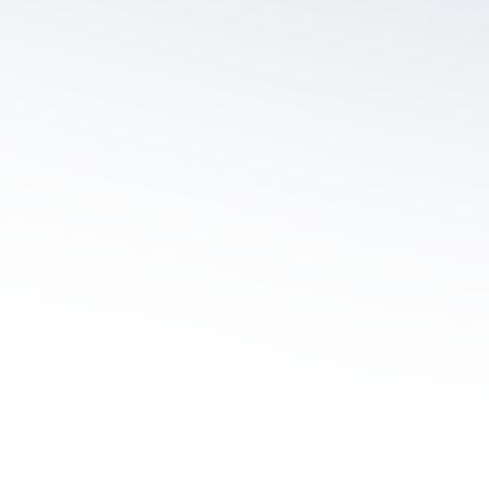
Türkiye Events
Hospitality Partners
Plan Your Trip