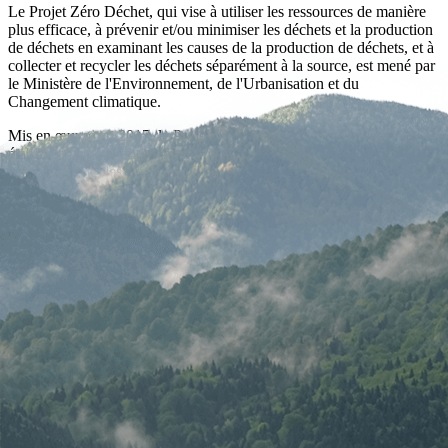
Le Projet Zéro Déchet, qui vise à utiliser les ressources de manière
plus efficace, à prévenir et/ou minimiser les déchets et la production
de déchets en examinant les causes de la production de déchets, et à
collecter et recycler les déchets séparément à la source, est mené par
le Ministère de l'Environnement, de l'Urbanisation et du
Changement climatique.
Mis en œuvre en 2017, le Projet est également adopté par les
établissements d'hébergement. D'ici la fin de 2022, la transition vers
les principes et les pratiques du Système de Gestion Zéro Déchet
sera achevée dans toute la Türkiye. Des informations détaillées sont
disponibles ici.
découvrir la
Durabilité
Itinéraires
Plein Air &
Culturel &
Le
Voyagez
Durables
Nature
Historique
Programme
de Façon
de
Responsa
Tourisme
Durable de
la Türkiye