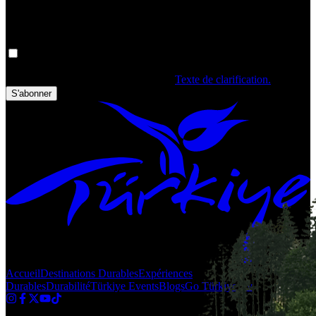
Obtenez les dernières mises à jour en Turquie !
Vos données personnelles sont traitées. En remplissant le formulaire,
vous confirmez avoir lu et accepté les
Texte de clarification.
S'abonner
Accueil
Destinations Durables
Expériences
Durables
Durabilité
Türkiye Events
Blogs
Go Türkiye Tv