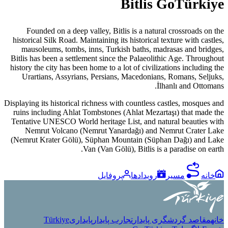
Bitlis GoTürkiye
Founded on a deep valley, Bitlis is a natural crossroads on the
historical Silk Road. Maintaining its historical texture with castles,
mausoleums, tombs, inns, Turkish baths, madrasas and bridges,
Bitlis has been a settlement since the Palaeolithic Age. Throughout
history the city has been home to a lot of civilizations including the
Urartians, Assyrians, Persians, Macedonians, Romans, Seljuks,
İlhanlı and Ottomans.
Displaying its historical richness with countless castles, mosques and
ruins including Ahlat Tombstones (Ahlat Mezartaşı) that made the
Tentative UNESCO World heritage List, and natural beauties with
Nemrut Volcano (Nemrut Yanardağı) and Nemrut Crater Lake
(Nemrut Krater Gölü), Süphan Mountain (Süphan Dağı) and Lake
Van (Van Gölü), Bitlis is a paradise on earth.
خانه
مسیر
رویدادها
پروفایل
خانه
مقاصد گردشگری پایدار
تجارب پایدار
پایداری
Türkiye