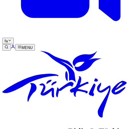
fa
MENU